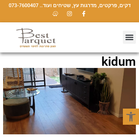
דקים, פרקטים, מדרגות עץ, שטיחים ועוד.. 073-7600407
kidum
פתח סרגל נגישות