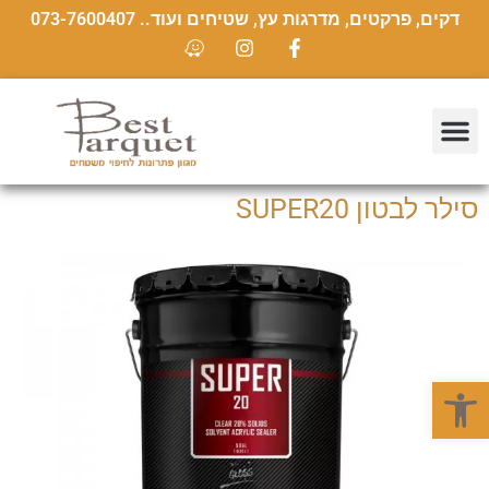
דקים, פרקטים, מדרגות עץ, שטיחים ועוד.. 073-7600407
סילר לבטון SUPER20
פתח סרגל נגישות