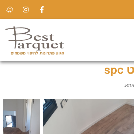
s
אתא.