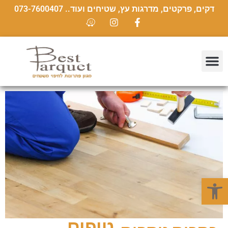
דקים, פרקטים, מדרגות עץ, שטיחים ועוד.. 073-7600407
פתח סרגל נגישות
טיפים