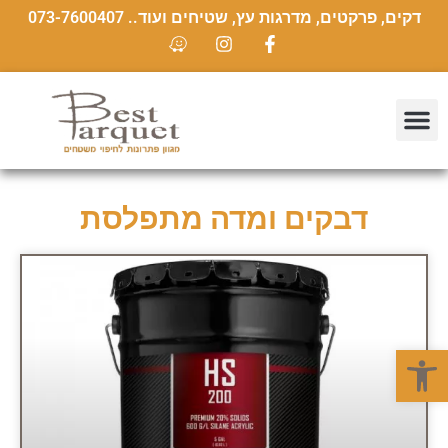
דקים, פרקטים, מדרגות עץ, שטיחים ועוד.. 073-7600407
דבקים ומדה מתפלסת
פתח סרגל נגישות