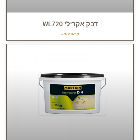
דבק אקרילי WL720
קראו עוד »