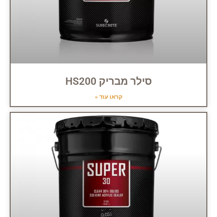
סילר מבריק HS200
קראו עוד »