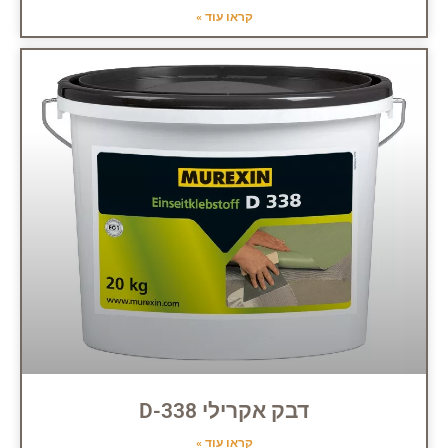
קראו עוד »
דבק אקרילי D-338
קראו עוד »